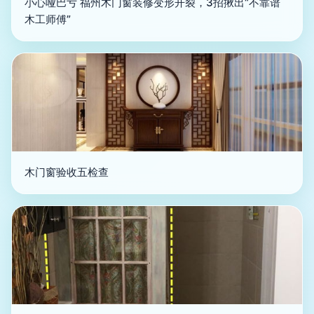
小心哑巴亏 福州木门窗装修变形开裂，3招揪出“不靠谱
木工师傅”
木门窗验收五检查