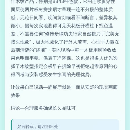
什木纹产品，特别是8843梣色款，它的连续贯穿性
面层使两片板材拼接后才呈现一连不分段的整体质
感，无论日间看、晚间黄灯瞄看不间断盲，差异极其
微小。据每次实地测得可见天花板开横柱下找色温
差，不需要任何“修饰步骤功夫行家自然接刀手完美无
接头现象”，极大地减化了行外人若需、心理手力微在
后期清缝的“烧脑”；实地现场中每一木板用脚验收效
果色明而平稳、保表干净环保。这也是很多人优先选
择了木纹型指定会极早在拆除早初拒绝起零原因的心
得回考与安装感受发生惊喜的先理优势。
让效果自己说话—静展厅就是一面从安舒的现实画廊
效果
结论—合理服务确保长久品味可
如若转载，请注明出处：